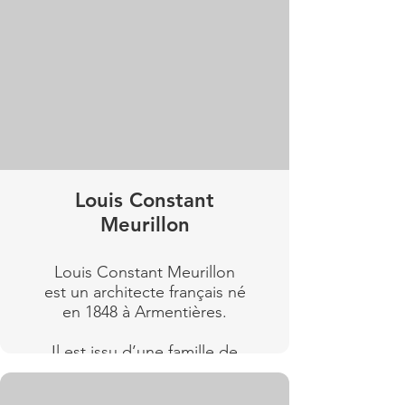
Louis Constant
Meurillon
Louis Constant Meurillon
est un architecte français né
en 1848 à Armentières.
Il est issu d’une famille de
grands architectes du Nord
tels que Gabriel Froidure,