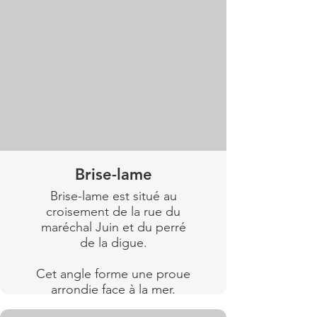
“Melpomène”.
une des villas de Wimereux.
Saint-Ange a été détruit en
On la voit encore au N°24
1944.
rue Fayolle.
Lire plus
Il devient membre de la
société des architectes du
Nord en 1883
Lire plus
Brise-lame
Brise-lame est situé au
croisement de la rue du
maréchal Juin et du perré
de la digue.
Cet angle forme une proue
arrondie face à la mer.