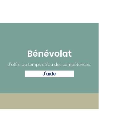
Bénévolat
J'offre du temps et/ou des compétences.
J'aide
Donation
Je fais une donation déductible