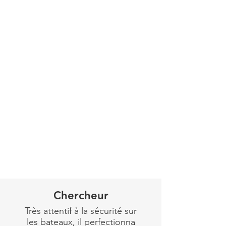
Γ
Grand voyageur, il fut
officier-payeur en Algérie,
en Corse, en Italie puis
enfin à Lille.
Maurice s’engage
volontairement pendant la
guerre de 1870 ; il a 15 ans.
Ingénieur naval, lauréat de
l’Académie des Sciences,
chevalier de la Légion
d’Honneur, en 1885 il reçut
la Médaille d’honneur pour
avoir porté secours à deux
ouvriers surpris par une
explosion de gaz. Il fut
Chercheur
inspecteur de la navigation
Très attentif à la sécurité sur
sur la Seine, Capitaine à
les bateaux, il perfectionna