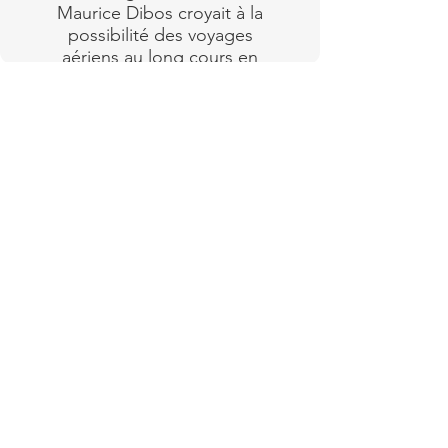
Maurice Dibos croyait à la
possibilité des voyages
aériens au long cours en
aérostat, en suivant des
courants atmosphériques
réguliers.
Lire plus