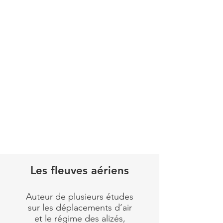
ferme, il se défendit avec sa
lampe torche d’une main et
un espar ramassé dans
l’épave dans l’autre main.
Vainqueur il remonta en
surface avec un de ces
monstres qui devint le soir
même un excellent diner !
Lire plus
Les fleuves aériens
Auteur de plusieurs études
sur les déplacements d’air
et le régime des alizés,