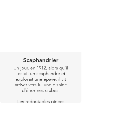
Lire plus
Scaphandrier
Un jour, en 1912, alors qu’il
testait un scaphandre et
explorait une épave, il vit
arriver vers lui une dizaine
d’énormes crabes.
Les redoutables pinces
menaçant le tuyau d’arrivée
d’air qui le reliait à la terre