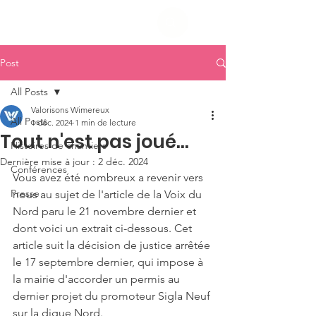
Post
All Posts
Valorisons Wimereux
All Posts
1 déc. 2024
1 min de lecture
Tout n'est pas joué...
Histoires de chantiers
Dernière mise à jour :
2 déc. 2024
Conférences
Vous avez été nombreux a revenir vers 
Presse
nous au sujet de l'article de la Voix du 
Nord paru le 21 novembre dernier et 
dont voici un extrait ci-dessous. Cet 
article suit la décision de justice arrêtée 
le 17 septembre dernier, qui impose à 
la mairie d'accorder un permis au 
dernier projet du promoteur Sigla Neuf 
sur la digue Nord.