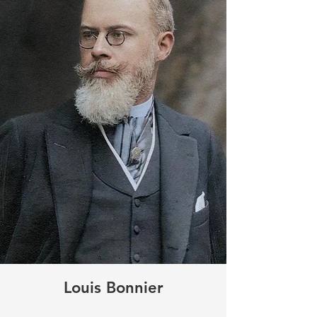
construction d’ouvrages
d’art.
A cette époque de
nouvelles stations
balnéaires se développent
rapidement.
Dès 1900, Lonquéty dépose
auprès du préfet une
demande de concession
pour une ligne de tram à
voie étroite entre le pont du
Wimereux et la pointe aux
Oies où il avait prévu de
construire une rangée
continue de villas jusqu’à la
Slack (Ambleteuse).
Louis Bonnier
Maurice Lonquéty était