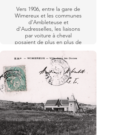
rectiligne, sobriété, et
confort.
Vers 1906, entre la gare de
Wimereux et les communes
d’Ambleteuse et
Lire plus
d'Audresselles, les liaisons
par voiture à cheval
posaient de plus en plus de
problèmes.
L’autorisation préfectorale
de circulation du Train
Renard entre la gare de
Wimereux et Ambleteuse
fut publiée le 26 juillet 1906.
Il est expressément interdit
dans le règlement "de lutter
de vitesse avec le tramway
du TAW"… Le train Renard
était un train routier dont