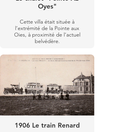
Oyes"
Cette villa était située à
l’extrémité de la Pointe aux
Oies, à proximité de l’actuel
belvédère.
Sur une carte postale
ancienne, une certaine
Aurélie décrit qu'elle voit
passer "tous les jours des
transatlantiques superbes et
immenses, ainsi que des
aéroplanes".
Cette jolie villa présentait
tous les éléments de l'art
déco et de l'époque :
1906 Le train Renard
symétrie, géométrie