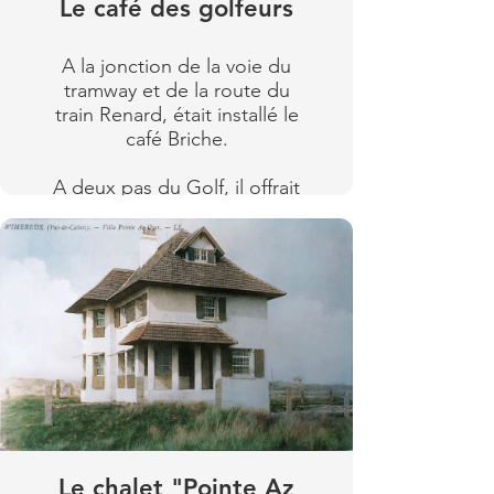
Le café des golfeurs
train Renard, le tramway
Sur l'image 2, l'hôtel est
électrique et le train à la
complété (1913).
A la jonction de la voie du
gare d'Aubengue.
tramway et de la route du
Les images 3 et 4 montrent
train Renard, était installé le
Lire plus
la digue Lonquéty finie en
café Briche.
1908.
A deux pas du Golf, il offrait
une magnifique veranda
Lire plus
avec vue sur la mer et le
golf.
Crédit photo : Collection
de M. Arnaud Destombes
Lire plus
Le chalet "Pointe Az