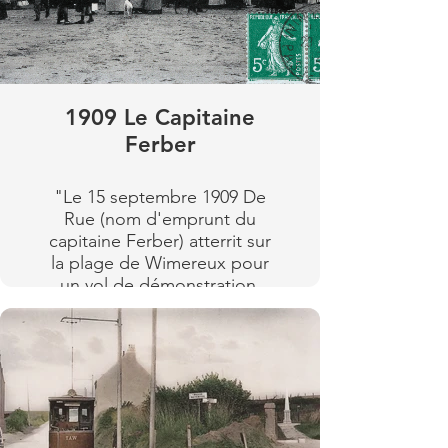
charge de l'entretien.
Illustration :
Le chateau Barry (colorisé)
Lire plus
La maison du gardien (Noir
et blanc)
1909 Le Capitaine
Ferber
Lire plus
"Le 15 septembre 1909 De
Rue (nom d'emprunt du
capitaine Ferber) atterrit sur
la plage de Wimereux pour
un vol de démonstration.
Un vent violant ne lui
permettant pas de repartir
vers l’aérodrome improvisé
à Beuvrequen, De Rue
décide de faire remorquer
l'appareil, par la plage,
jusqu’à la Pointe aux Oies