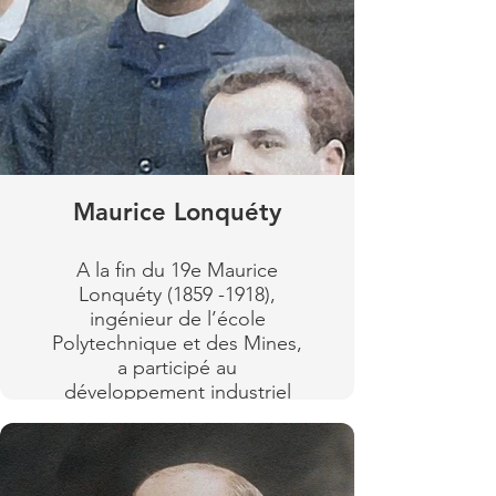
en 1902, Maurice Lonquéty
sera levé en 1856 et la route
n'acceptera pas le
qu'il y avait fait créer
renouvellement et le champ
restera.
de courses sera remplacé
par un golf.
Lire plus
Lire plus
Maurice Lonquéty
A la fin du 19e Maurice
Lonquéty (1859 -1918),
ingénieur de l’école
Polytechnique et des Mines,
a participé au
développement industriel
du Boulonnais tout d’abord
avec les ciments Portland
DEMARLE LONQUETY
réputés pour leur qualité en