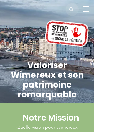
Valoriser
Wimereux
et son
patrimoine
remarquable
Notre Mission
Quelle vision pour Wimereux