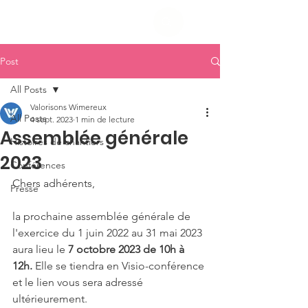
Post
All Posts
Valorisons Wimereux
All Posts
4 sept. 2023
1 min de lecture
Assemblée générale
Histoires de chantiers
2023
Conférences
Chers adhérents,
Presse
la prochaine assemblée générale de 
l'exercice du 1 juin 2022 au 31 mai 2023 
aura lieu le 
7 octobre 2023 de 10h à 
12h. 
Elle se tiendra en Visio-conférence 
et le lien vous sera adressé 
ultérieurement.